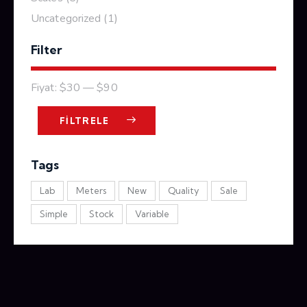
Uncategorized
(1)
Filter
Fiyat:
$30
—
$90
FILTRELE
Tags
Lab
Meters
New
Quality
Sale
Simple
Stock
Variable