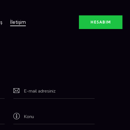
iş
İletişim
HESABIM