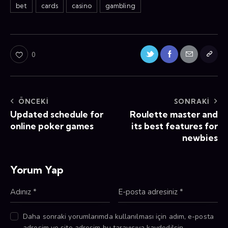
bet
cards
casino
gambling
0
ÖNCEKI
SONRAKI
Updated schedule for
Roulette master and
online poker games
its best features for
newbies
Yorum Yap
Daha sonraki yorumlarımda kullanılması için adım, e-posta
adresim ve site adresim bu tarayıcıya kaydedilsin.