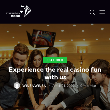
FEATURED
Experience the real casino fun
with us
WINENWINEN
Aralık 21, 2022
0
Yorumlar