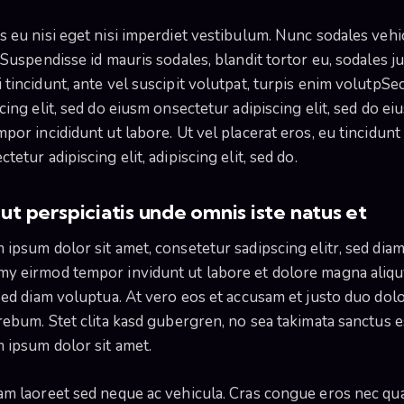
s eu nisi eget nisi imperdiet vestibulum. Nunc sodales vehi
 Suspendisse id mauris sodales, blandit tortor eu, sodales ju
 tincidunt, ante vel suscipit volutpat, turpis enim volutpSe
cing elit, sed do eiusm onsectetur adipiscing elit, sed do ei
por incididunt ut labore. Ut vel placerat eros, eu tincidunt 
tetur adipiscing elit, adipiscing elit, sed do.
ut perspiciatis unde omnis iste natus et
 ipsum dolor sit amet, consetetur sadipscing elitr, sed dia
y eirmod tempor invidunt ut labore et dolore magna aliq
 sed diam voluptua. At vero eos et accusam et justo duo dol
 rebum. Stet clita kasd gubergren, no sea takimata sanctus e
 ipsum dolor sit amet.
am laoreet sed neque ac vehicula. Cras congue eros nec q