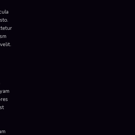
cula
sto.
ctetur
usm
velit.
m
uyam
ores
st
uam