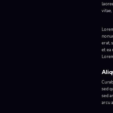
laoree
vitae,
Lorem
nonum
erat,
et ea
Lorem
Aliq
Curab
sed q
sed an
arcu a