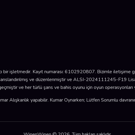
ip bir işletmedir. Kayıt numarası: 6102920807. Bizimle iletişime g
sanslandırılmış ve düzenlenmiştir ve ALSI-2024111245-F19 Lisan
çmiştir ve her türlü şans ve bahis oyunu için oyun operasyonları y
mar Alışkanlık yapabilir. Kumar Oynarken; Lütfen Sorumlu davranın
WinenWinen © 2026. Tüm hakları saklıdır.