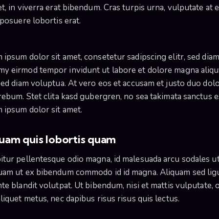
t, in viverra erat bibendum. Cras turpis urna, vulputate at e
 posuere lobortis erat.
 ipsum dolor sit amet, consetetur sadipscing elitr, sed dia
y eirmod tempor invidunt ut labore et dolore magna aliq
 sed diam voluptua. At vero eos et accusam et justo duo dol
 rebum. Stet clita kasd gubergren, no sea takimata sanctus e
 ipsum dolor sit amet.
uam quis lobortis quam
itur pellentesque odio magna, id malesuada arcu sodales ut
uam ut ex bibendum commodo id id magna. Aliquam sed lig
te blandit volutpat. Ut bibendum, nisi et mattis vulputate, 
liquet metus, nec dapibus risus risus quis lectus.