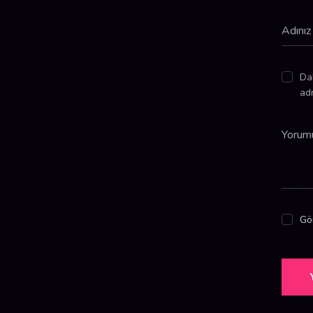
Da
adr
Gön