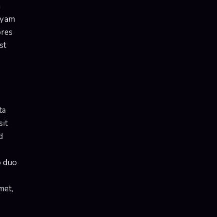
m
uyam
ores
st
ta
sit
d
o duo
met,