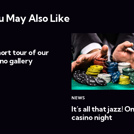
u May Also Like
S
ort tour of our
no gallery
NEWS
It’s all that jazz! O
casino night