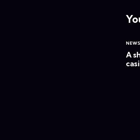
Yo
NEW
A sh
casi