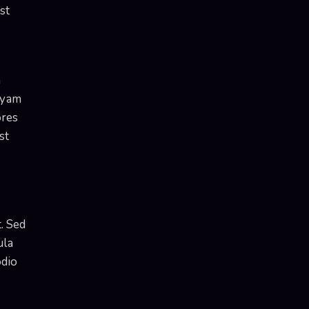
st
m
uyam
ores
st
. Sed
ula
odio