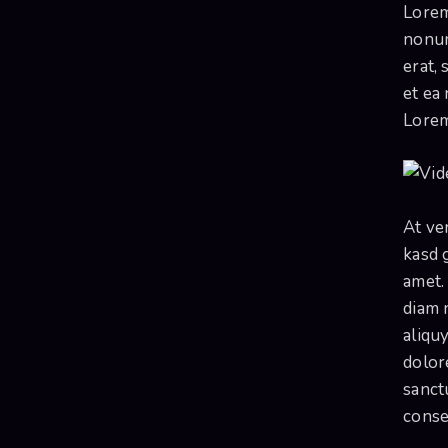
Lorem
nonum
erat,
et ea
Lorem
At ve
kasd 
amet.
diam 
aliqu
dolor
sanct
conset