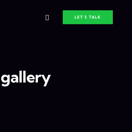
LET'S TALK
 gallery