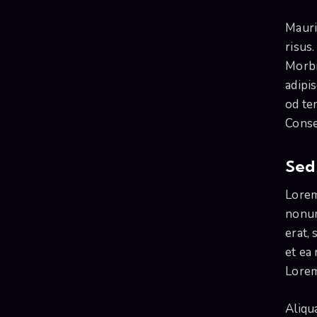
Mauri
risus.
Morbi
adipis
od tem
Consec
Sed 
Lorem
nonum
erat,
et ea
Lorem
Aliqu