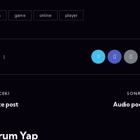
h
game
online
player
1
CEKI
SONR
e post
Audio po
rum Yap