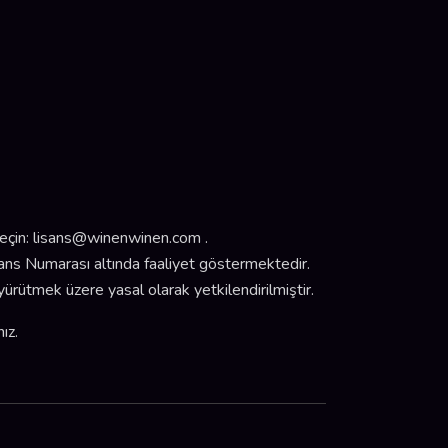
eçin:
lisans@winenwinen.com
.
s Numarası altında faaliyet göstermektedir.
ürütmek üzere yasal olarak yetkilendirilmiştir.
ız.