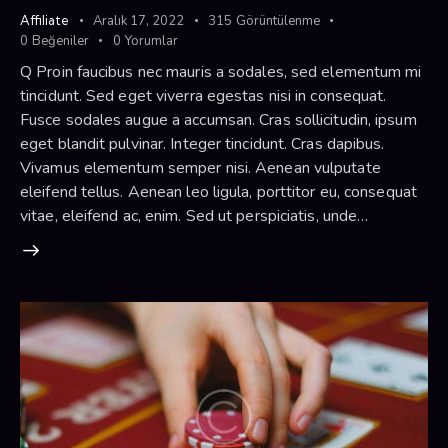
Affiliate
Aralık 17, 2022
315
Görüntülenme
0
Beğeniler
0
Yorumlar
Q Proin faucibus nec mauris a sodales, sed elementum mi
tincidunt. Sed eget viverra egestas nisi in consequat.
Fusce sodales augue a accumsan. Cras sollicitudin, ipsum
eget blandit pulvinar. Integer tincidunt. Cras dapibus.
Vivamus elementum semper nisi. Aenean vulputate
eleifend tellus. Aenean leo ligula, porttitor eu, consequat
vitae, eleifend ac, enim. Sed ut perspiciatis, unde…