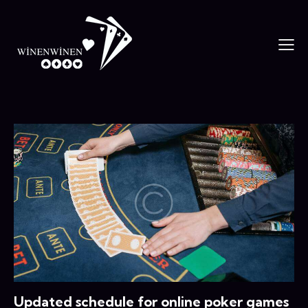
Updated schedule for online poker games