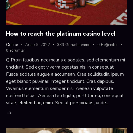
How to reach the platinum casino level
Online
Aralık 9, 2022
333
Görüntülenme
0
Beğeniler
0
Yorumlar
Q Proin faucibus nec mauris a sodales, sed elementum mi
tincidunt. Sed eget viverra egestas nisi in consequat.
Fusce sodales augue a accumsan. Cras sollicitudin, ipsum
eget blandit pulvinar. Integer tincidunt. Cras dapibus.
Vivamus elementum semper nisi. Aenean vulputate
eleifend tellus. Aenean leo ligula, porttitor eu, consequat
vitae, eleifend ac, enim. Sed ut perspiciatis, unde…