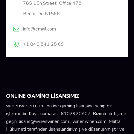
785 15h Street, Office 478
Berlin, De 81566
info@email.com
+1 840 841 25 69
ONLİNE GAMİNG LİSANSIMIZ
winenwinen.com
, online gaming lisansına sahip bir
işletmedir. Kayıt numarası: 6102920807. Bizimle iletişime
geçin:
lisans@winenwinen.com
. winenwinen.com, Malta
Hükümeti tarafından lisanslandırılmış ve düzenlenmiştir ve