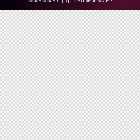
WinenWinen © {{Y}}. Tüm hakları saklıdır.